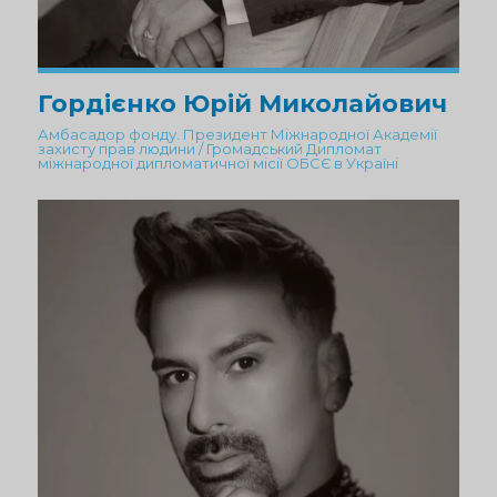
Гордієнко Юрій Миколайович
Амбасадор фонду. Президент Міжнародної Академії
захисту прав людини / Громадський Дипломат
міжнародної дипломатичної місії ОБСЄ в Україні