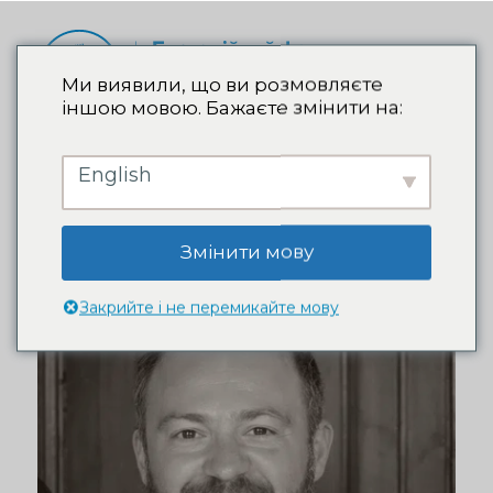
Ми виявили, що ви розмовляєте
іншою мовою. Бажаєте змінити на:
Амбасадори
English
благодійного фонду
Наталії Валевської
Змінити мову
Закрийте і не перемикайте мову