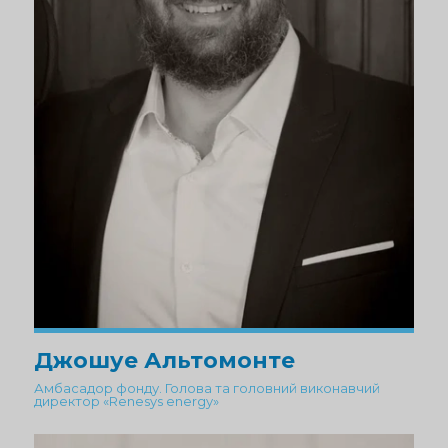
Джошуе Альтомонте
Амбасадор фонду. Голова та головний виконавчий
директор «Renesys energy»