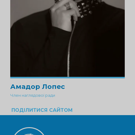
Амадор Лопес
Член наглядової ради
ПОДІЛИТИСЯ САЙТОМ