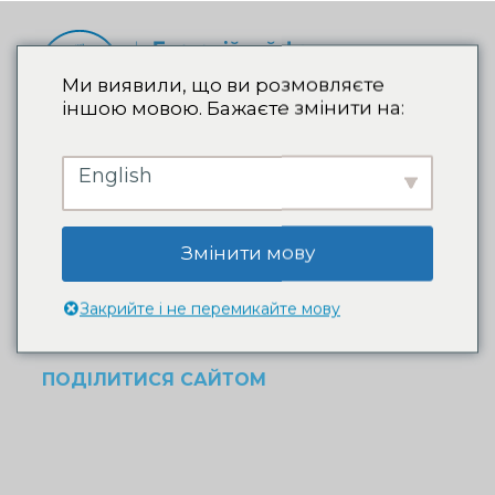
Ми виявили, що ви розмовляєте
іншою мовою. Бажаєте змінити на:
English
Пожертвування не
вдалося
Змінити мову
Вибачте, ваше пожертвування не вдалося обробити.
Закрийте і не перемикайте мову
Будь ласка, спробуйте ще раз або зверніться до
служби підтримки сайту.
ПОДІЛИТИСЯ САЙТОМ