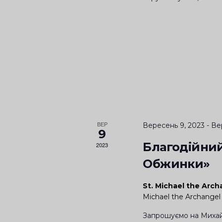
N
л
ю
ч
о
в
и
м
и
с
л
ВЕР
Вересень 9, 2023
-
Ве
о
9
в
Благодійний
2023
а
Обжинки»
м
и
St. Michael the Arch
.
Michael the Archangel
Запрошуємо на Михай