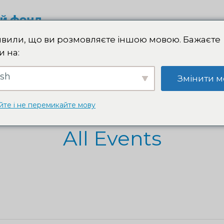
ПІДТРИМ
вили, що ви розмовляєте іншою мовою. Бажаєте
и на:
ish
Змінити м
ІЙНІСТЬ
АМБАСАДОРИ
ВОЛОНТЕРИ
ПРЕСА
йте і не перемикайте мову
All Events