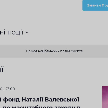
Знайти Под
і події
Немає найближчих подій events
Ї
00
-
23:00
 фонд Наталії Валевської
 до масштабного заходу в