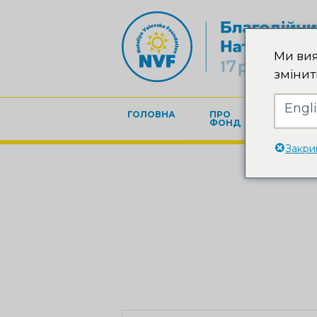
Ми вия
змінит
Engl
ГОЛОВНА
ПРО
БЛАГОД
ФОНД
Закри