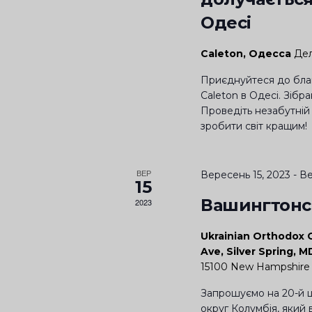
V
в
I
Одесі
а
E
.
Caleton, Одесса
Дел
Ш
W
у
Приєднуйтеся до благ
S
Caleton в Одесі. Зібр
к
N
Проведіть незабутній 
а
зробити світ кращим!
A
т
и
V
П
ВЕР
I
Вересень 15, 2023
-
Ве
15
о
G
Вашингтонс
2023
д
A
і
Ukrainian Orthodox 
ї
T
Ave, Silver Spring, 
з
I
15100 New Hampshire 
а
O
Запрошуємо на 20-й щ
к
округ Колумбія, який в