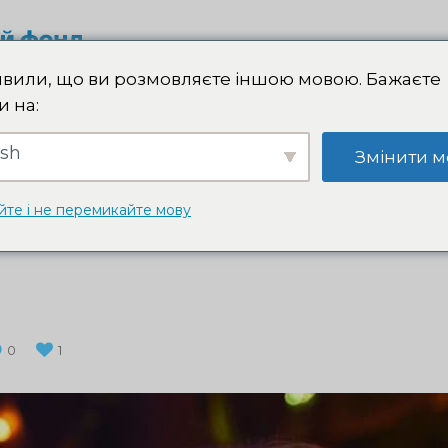
ПІДТРИМ
вили, що ви розмовляєте іншою мовою. Бажаєте
и на:
ish
Змінити м
ІЙНІСТЬ
АМБАСАДОРИ
ВОЛОНТЕРИ
ПРЕСА
йте і не перемикайте мову
0
1