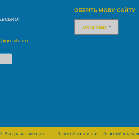
ОБЕРІТЬ МОВУ САЙТУ
ЕВСЬКОЇ
Ukrainian
ka@gmail.com
й
.
Всі права захищені.
Благодійні проєкти
Благодійні заход