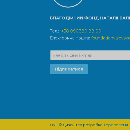
БЛАГОДІЙНИЙ ФОНД НАТАЛІЇ ВАЛ
Тел.:
+38 096 380 88 00
Електронна пошта:
foundationvalevs
NVF © Дизайн та розробка:
Гереловськи