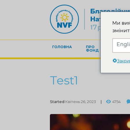
Ми вия
змінит
Engl
ГОЛОВНА
ПРО
БЛАГОД
ФОНД
Закри
Test1
Started
Квітень 26, 2023
4754