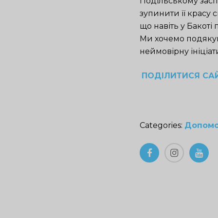
Подільському заспі
зупинити її красу с
що навіть у Бакоті
Ми хочемо подякув
неймовірну ініціат
ПОДІЛИТИСЯ СА
Categories:
Допомо