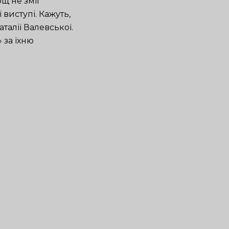
ощ не зміг
 виступі. Кажуть,
талії Валевської.
 за їхню