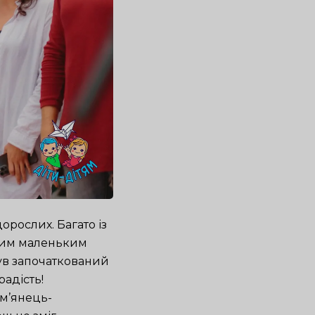
дорослих. Багато із
ашим маленьким
був започаткований
радість!
ам’янець-