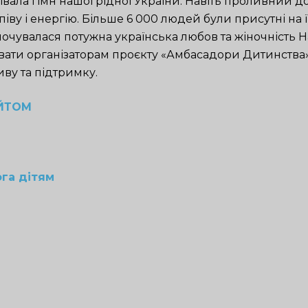
вала гімн нашої рідної України. Навіть проливний д
піву і енергію. Більше 6 000 людей були присутні на її
 почувалася потужна українська любов та жіночність На
ати організаторам проєкту «Амбасадори Дитинства»
иву та підтримку.
ЙТОМ
га дітям