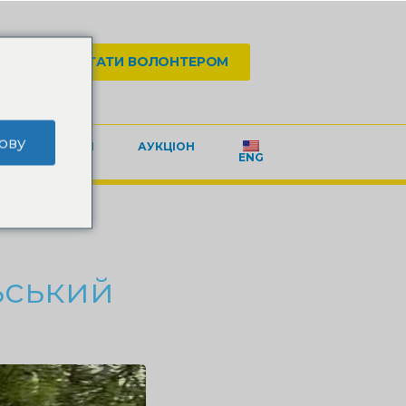
АТИ
СТАТИ ВОЛОНТЕРОМ
ову
КОНТАКТИ
АУКЦІОН
ENG
ьський