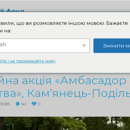
ПІДТРИМ
вили, що ви розмовляєте іншою мовою. Бажаєте
и на:
ish
Змінити м
ІЙНІСТЬ
АМБАСАДОРИ
ВОЛОНТЕРИ
ПРЕСА
йте і не перемикайте мову
йна акція «Амбасадор
ва», Кам’янець-Поділ
5089
141
0