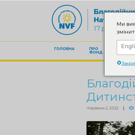
Ми вия
змінит
Engl
ГОЛОВНА
ПРО
БЛАГОД
ФОНД
Закри
Благоді
Дитинст
Червень 2, 2022