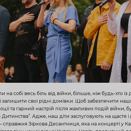
и на собі весь біль від війни, більше, ніж будь-хто із 
і залишити свої рідні домівки. Щоб забезпечити н
оції та гарний настрій після жахливих подій війни, 
Дитинства”. Адже, наш діти заслуговують на щастя і 
– справжня Зіркова Десантниця, яка на концерті у К