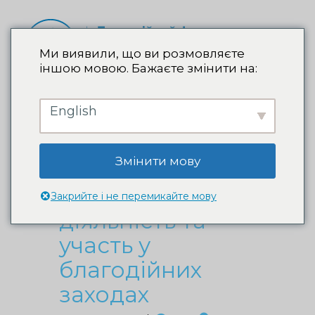
Ми виявили, що ви розмовляєте
іншою мовою. Бажаєте змінити на:
English
Наталія
Валевська
Змінити мову
розповіла про
волонтерську
Закрийте і не перемикайте мову
діяльність та
участь у
благодійних
заходах