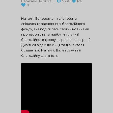
Березень 14, 2023
5396
124
0
Наталія Валевська – талановита
співачка та засновниця благодійного
фонду, яка поділилась своїми новинами
про творчість та майбутні плани її
благодійного фонду на радіо “Надвірна”.
Дивіться відео до кінця та дізнайтеся
більше про Наталію Валевську та її
благодійну діяльність.