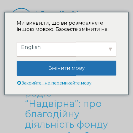
Ми виявили, що ви розмовляєте
іншою мовою. Бажаєте змінити на:
English
Ексклюзивне
інтерв’ю з
Змінити мову
Наталією
Валевською на
Закрийте і не перемикайте мову
радіо
“Надвірна”: про
благодійну
діяльність фонду